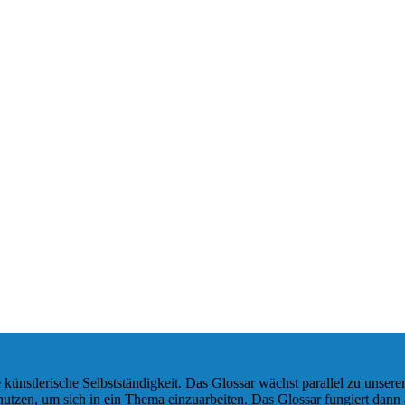
 künstlerische Selbstständigkeit. Das Glossar wächst parallel zu unse
nutzen, um sich in ein Thema einzuarbeiten. Das Glossar fungiert dann