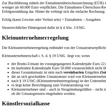
Zur Buchführung mittels der Einnahmenüberschussrechnung (EÜR) s
weniger als 60.000 Euro verpflichtet. Die Einnahmen-Überschuss-Rec
Erfolgsermittlung dar. Hinter ihr verbirgt sich die einfache Rechnung:
Erfolg (kann Gewinn oder Verlust sein) = Einnahmen – Ausgaben
Steuerrechtlicher Hintergrund dafür ist § 4 Abs. 3 EStG.
Kleinunternehmerregelung
Die Kleinunternehmerregelung entbindet von der Umsatzsteuerpflicht
Kleinunternehmerschaft i. S. d. § 19 UStG liegt vor, wenn
der Brutto-Umsatz im vorangegangenen Kalenderjahr Euro 22.0
im laufenden Kalenderjahr Euro 50.000 voraussichtlich nicht ü
dieser Gesamtumsatz ist stets nach
vereinbarten
Entgelten
(So
die an sich geschuldete Umsatzsteuer wird von Kleinunternehme
nach § 19 UStG (Kleinunternehmerregelung) ist der Unternehme
es liegt keine Berechtigung zum Vorsteuerabzug vor
Kleinunternehmer sind – auch in Neugründungsfällen – nicht z
ob die Umsatzgrenzen eingehalten werden.
Künstlersozialkasse