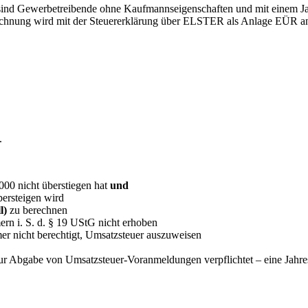
ind Gewerbetreibende ohne Kaufmannseigenschaften und mit einem J
hnung wird mit der Steuererklärung über ELSTER als Anlage EÜR an da
.
00 nicht überstiegen hat
und
bersteigen wird
ll)
zu berechnen
rn i. S. d. § 19 UStG nicht erhoben
r nicht berechtigt, Umsatzsteuer auszuweisen
ur Abgabe von Umsatzsteuer-Voranmeldungen verpflichtet – eine Jahrese