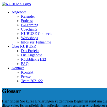
Angebote
Kalender
Podcast
E-Learning
Coachings
KUBUZZ Connects
Workshops
Infos zur Teilnahme
Über KUBUZZ
Das Projekt
Die Angebote
Rückblick 21/22
FAQ
Kontakt
Kontakt
Presse
Team 2021/22
Glossar
Hier finden Sie kurze Erklärungen zu zentralen Begriffen rund um die
diese Seite. Es empfiehlt sich außerdem unsere anderen Angebote zu 