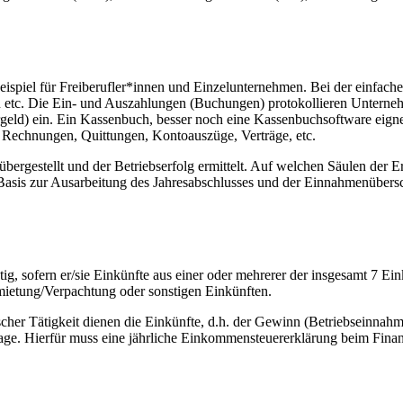
eispiel für Freiberufler*innen und Einzelunternehmen. Bei der einfac
en etc. Die Ein- und Auszahlungen (Buchungen) protokollieren Unterne
eld) ein. Ein Kassenbuch, besser noch eine Kassenbuchsoftware eigne
 Rechnungen, Quittungen, Kontoauszüge, Verträge, etc.
tellt und der Betriebserfolg ermittelt. Auf welchen Säulen der Erfolg
ls Basis zur Ausarbeitung des Jahresabschlusses und der Einnahmenübe
, sofern er/sie Einkünfte aus einer oder mehrerer der insgesamt 7 Einkun
mietung/Verpachtung oder sonstigen Einkünften.
scher Tätigkeit dienen die Einkünfte, d.h. der Gewinn (Betriebseinn
age. Hierfür muss eine jährliche Einkommensteuererklärung beim Finan