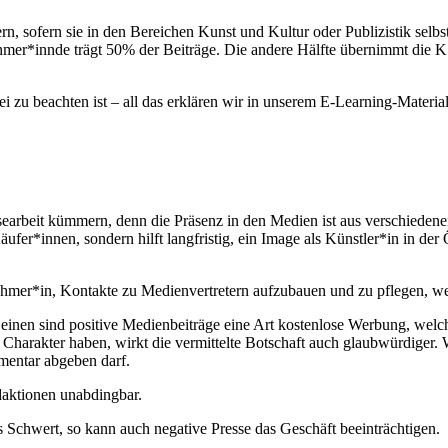
rn, sofern sie in den Bereichen Kunst und Kultur oder Publizistik selbst
ehmer*innde trägt 50% der Beiträge. Die andere Hälfte übernimmt di
 zu beachten ist – all das erklären wir in unserem E-Learning-Materia
earbeit kümmern, denn die Präsenz in den Medien ist aus verschiedene
fer*innen, sondern hilft langfristig, ein Image als Künstler*in in der 
ehmer*in, Kontakte zu Medienvertretern aufzubauen und zu pflegen, w
 einen sind positive Medienbeiträge eine Art kostenlose Werbung, welch
n Charakter haben, wirkt die vermittelte Botschaft auch glaubwürdige
mentar abgeben darf.
edaktionen unabdingbar.
Schwert, so kann auch negative Presse das Geschäft beeinträchtigen.