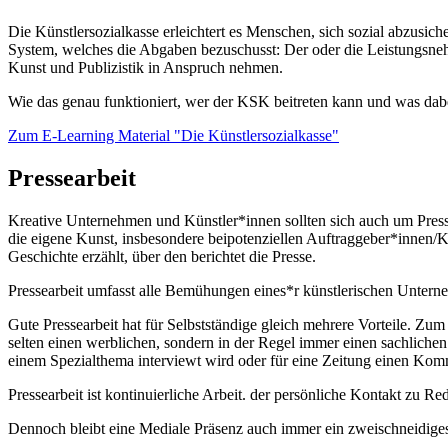
Die Künstlersozialkasse erleichtert es Menschen, sich sozial abzusiche
System, welches die Abgaben bezuschusst: Der oder die Leistungsn
Kunst und Publizistik in Anspruch nehmen.
Wie das genau funktioniert, wer der KSK beitreten kann und was dabei
Zum E-Learning Material "Die Künstlersozialkasse"
Pressearbeit
Kreative Unternehmen und Künstler*innen sollten sich auch um Press
die eigene Kunst, insbesondere beipotenziellen Auftraggeber*innen/Käu
Geschichte erzählt, über den berichtet die Presse.
Pressearbeit umfasst alle Bemühungen eines*r künstlerischen Untern
Gute Pressearbeit hat für Selbstständige gleich mehrere Vorteile. Zum
selten einen werblichen, sondern in der Regel immer einen sachliche
einem Spezialthema interviewt wird oder für eine Zeitung einen Kom
Pressearbeit ist kontinuierliche Arbeit. der persönliche Kontakt zu R
Dennoch bleibt eine Mediale Präsenz auch immer ein zweischneidiges 