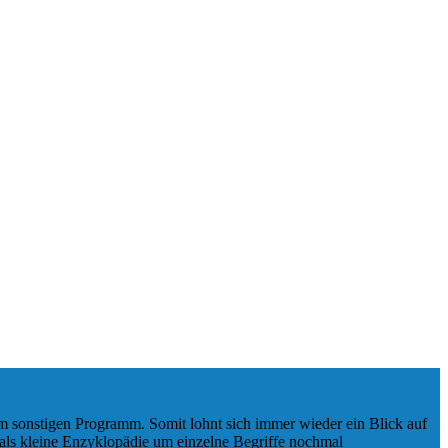
rem sonstigen Programm. Somit lohnt sich immer wieder ein Blick auf
 als kleine Enzyklopädie um einzelne Begriffe nochmal